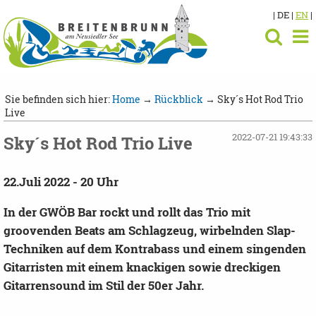
| DE |
EN
|
Sie befinden sich hier:
Home
→
Rückblick
→ Sky´s Hot Rod Trio
Live
2022-07-21 19:43:33
Sky´s Hot Rod Trio Live
22.Juli 2022 - 20 Uhr
In der GWÖB Bar rockt und rollt das Trio mit
groovenden Beats am Schlagzeug, wirbelnden Slap-
Techniken auf dem Kontrabass und einem singenden
Gitarristen mit einem knackigen sowie dreckigen
Gitarrensound im Stil der 50er Jahr.